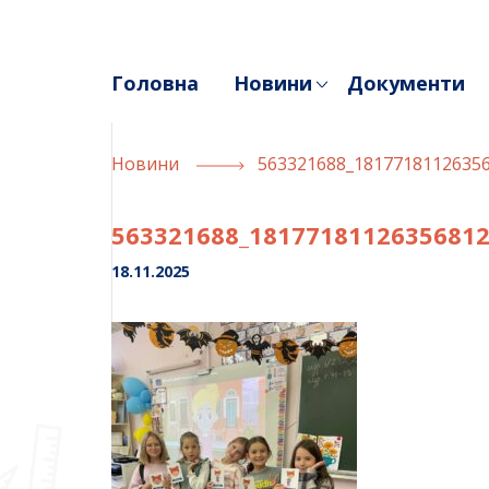
Skip
to
content
Головна
Новини
Документи
Новини
563321688_1817718112635
563321688_1817718112635681
18.11.2025