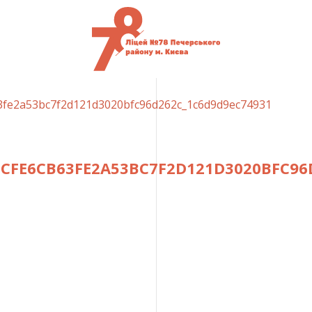
63fe2a53bc7f2d121d3020bfc96d262c_1c6d9d9ec74931
FCFE6CB63FE2A53BC7F2D121D3020BFC96