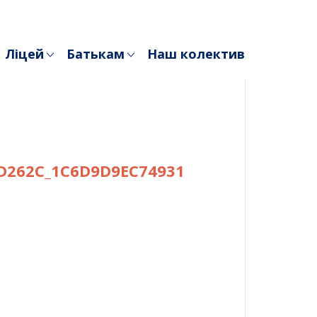
Ліцей
Батькам
Наш колектив
D262C_1C6D9D9EC74931