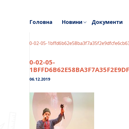
Skip
to
content
Головна
Новини
Документи
0-02-05-1bffd6b62e58ba3f7a35f2e9dfcfe6cb
0-02-05-
1BFFD6B62E58BA3F7A35F2E9D
06.12.2019