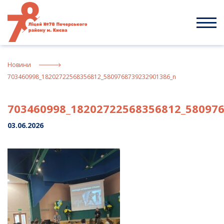
Skip
to
content
Новини
703460998_18202722568356812_5809768739232901386_n
703460998_18202722568356812_58097
03.06.2026