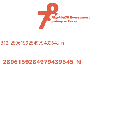
6812_2896159284979439645_n
2_2896159284979439645_N