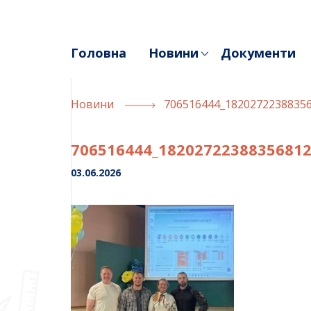
Skip
to
content
Головна
Новини
Документи
Новини
706516444_1820272238835
706516444_1820272238835681
03.06.2026