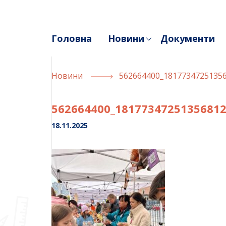
Skip
to
content
Головна
Новини
Документи
Новини
562664400_1817734725135
562664400_1817734725135681
18.11.2025