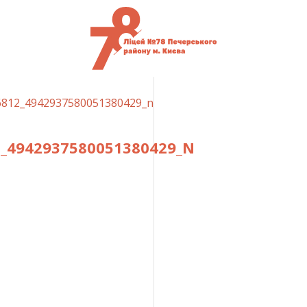
6812_4942937580051380429_n
2_4942937580051380429_N