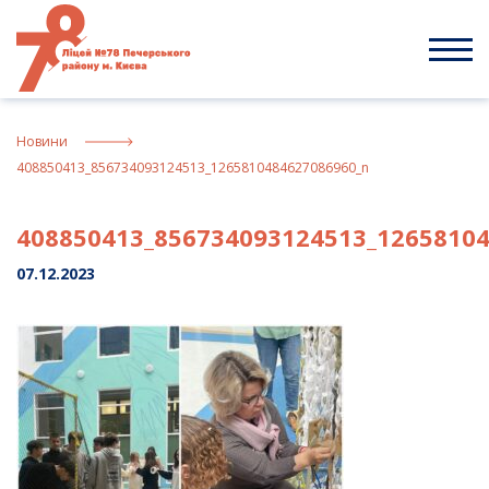
Skip
to
content
Новини
408850413_856734093124513_1265810484627086960_n
408850413_856734093124513_1265810
07.12.2023