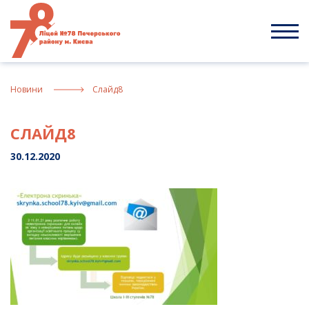
Skip
to
content
Новини
Слайд8
СЛАЙД8
30.12.2020