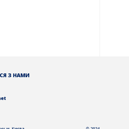
СЯ З НАМИ
net
ну м. Києва
© 2024