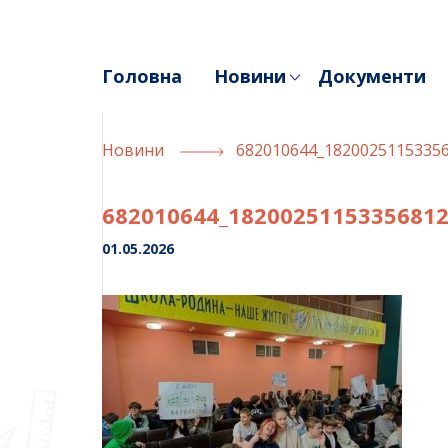
Skip
to
content
Головна
Новини
Документи
Новини
682010644_1820025115335
682010644_1820025115335681
01.05.2026