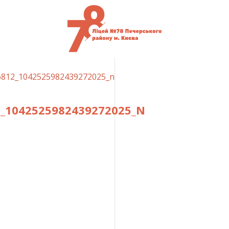
6812_1042525982439272025_n
2_1042525982439272025_N