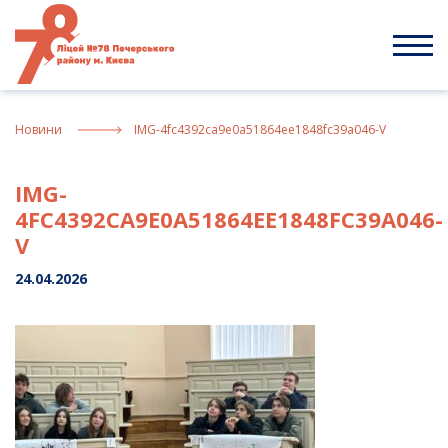
Skip
to
content
Новини
IMG-4fc4392ca9e0a51864ee1848fc39a046-V
IMG-
4FC4392CA9E0A51864EE1848FC39A046-
V
24.04.2026