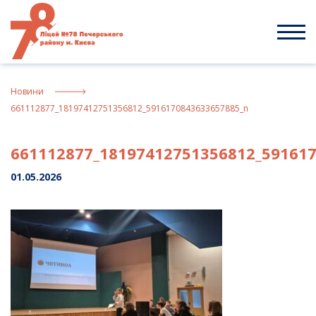
Skip
to
content
Новини
661112877_18197412751356812_5916170843633657885_n
661112877_18197412751356812_59161
01.05.2026