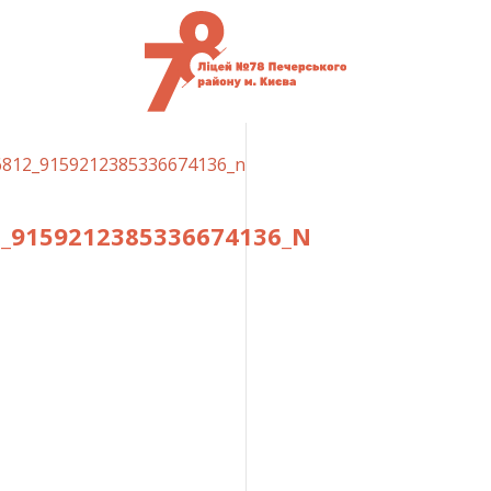
6812_9159212385336674136_n
2_9159212385336674136_N