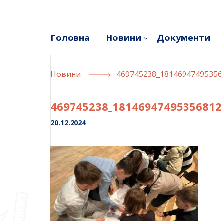
Skip
to
content
Головна
Новини
Документи
Новини
469745238_1814694749535
469745238_1814694749535681
20.12.2024