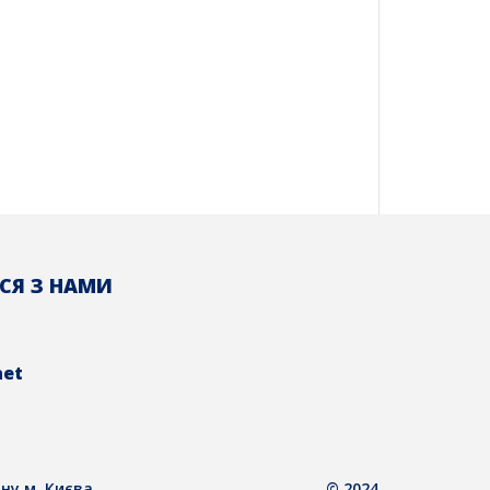
СЯ З НАМИ
net
ну м. Києва
© 2024