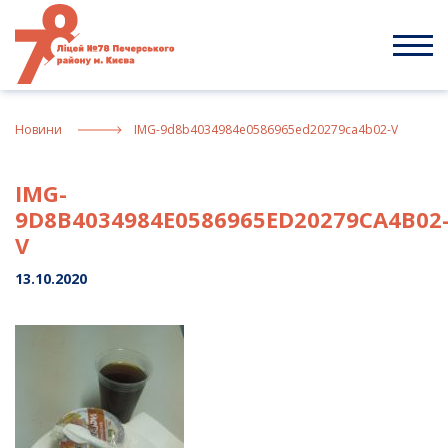
Skip
to
content
Новини
IMG-9d8b4034984e0586965ed20279ca4b02-V
IMG-
9D8B4034984E0586965ED20279CA4B02
V
13.10.2020