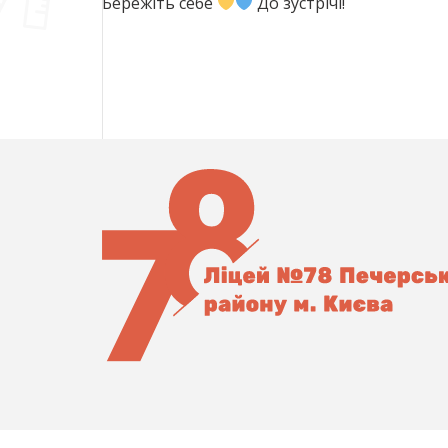
Бережіть себе
До зустрічі!