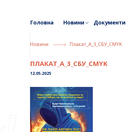
Skip
to
content
Головна
Новини
Документи
Новини
Плакат_A_3_СБУ_CMYK
ПЛАКАТ_A_3_СБУ_CMYK
12.05.2025