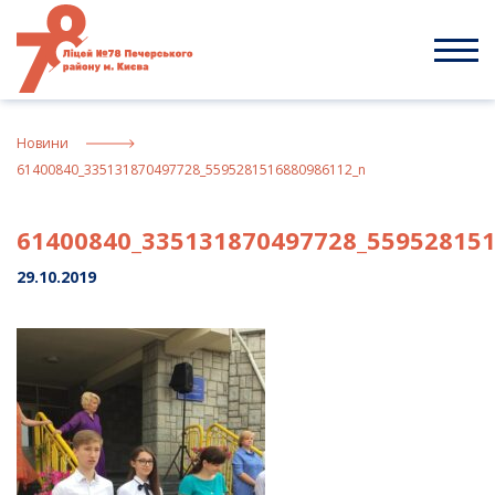
Skip
to
content
Новини
61400840_335131870497728_5595281516880986112_n
61400840_335131870497728_55952815
29.10.2019