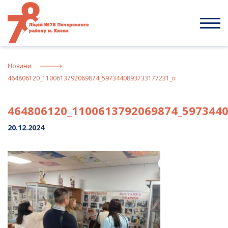
Skip
to
content
Новини
464806120_1100613792069874_5973440893733177231_n
464806120_1100613792069874_597344
20.12.2024