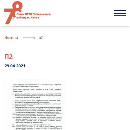
Skip
to
content
Новини
п2
П2
29.04.2021