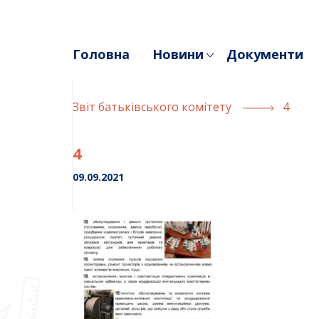
Skip
to
content
Головна
Новини
Документи
Звiт батькiвського комiтету
4
4
09.09.2021