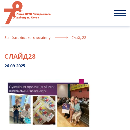
Skip
to
content
Звiт батькiвського комiтету
Слайд28
СЛАЙД28
26.09.2025