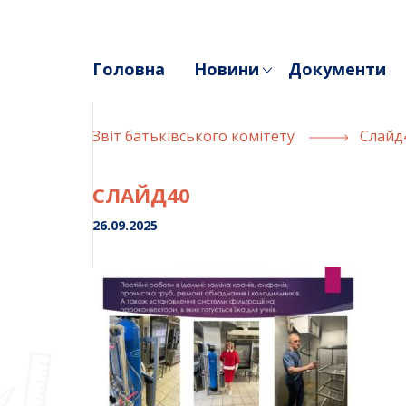
Skip
to
content
Головна
Новини
Документи
Звiт батькiвського комiтету
Слайд
СЛАЙД40
26.09.2025