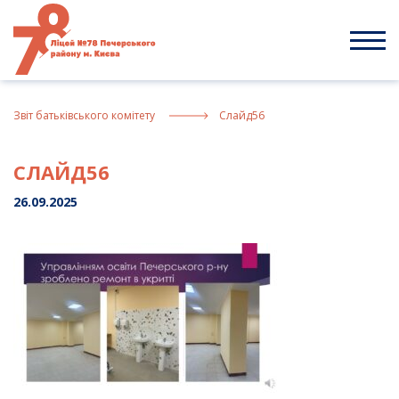
Skip
to
content
Звiт батькiвського комiтету
Слайд56
СЛАЙД56
26.09.2025