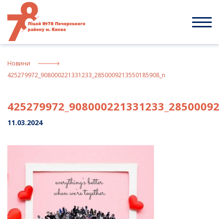
Skip
to
content
Новини
425279972_908000221331233_2850009213550185908_n
425279972_908000221331233_2850009
11.03.2024