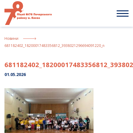
Skip
to
content
Новини
681182402_18200017483356812_3938021296694091220_n
681182402_18200017483356812_39380
01.05.2026