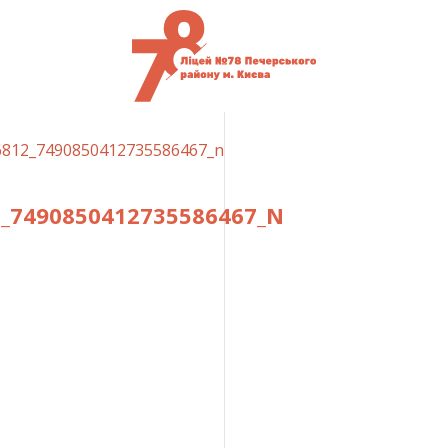
6812_7490850412735586467_n
2_7490850412735586467_N