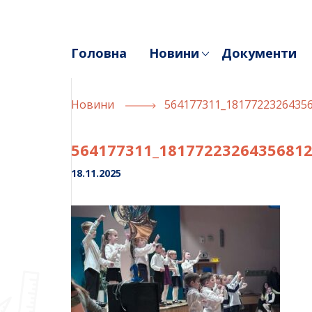
Skip
to
content
Головна
Новини
Документи
Новини
564177311_1817722326435
564177311_1817722326435681
18.11.2025