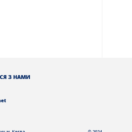
СЯ З НАМИ
net
ну м. Києва
© 2024