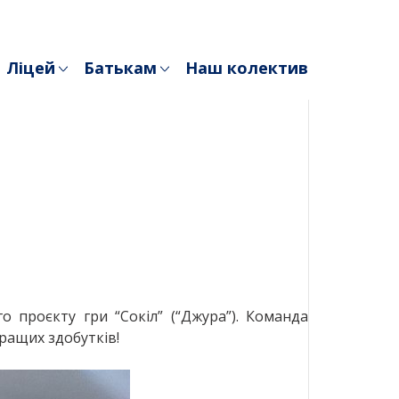
Ліцей
Батькам
Наш колектив
о проєкту гри “Сокіл” (“Джура”). Команда
кращих здобутків!