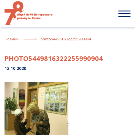
Skip
to
content
Новини
photo5449816322255990904
PHOTO5449816322255990904
12.10.2020