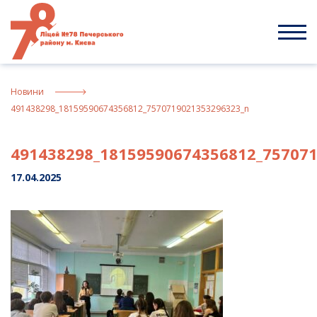
Skip
to
content
Новини
491438298_18159590674356812_7570719021353296323_n
491438298_18159590674356812_75707
17.04.2025