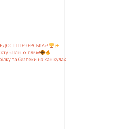
РДОСТІ ПЕЧЕРСЬКА»!
ту «Пліч-о-пліч»!
рілку та безпеки на канікулах