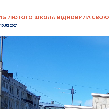
–
150
років
15 ЛЮТОГО ШКОЛА ВІДНОВИЛА СВОЮ
з
15.02.2021
дня
народження
великої
поетеси.”