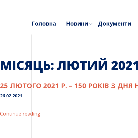
Skip
to
content
Головна
Новини
Документи
МІСЯЦЬ:
ЛЮТИЙ 202
25 ЛЮТОГО 2021 Р. – 150 РОКІВ З ДН
26.02.2021
“25
Continue reading
лютого
2021
р.