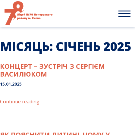
Skip
to
content
МІСЯЦЬ:
СІЧЕНЬ 2025
КОНЦЕРТ – ЗУСТРІЧ З СЕРГІЄМ
ВАСИЛЮКОМ
15.01.2025
“Концерт
Continue reading
–
зустріч
з
Сергієм
ЯК ПОЯСНИТИ ДИТИНІ, ЧОМУ У